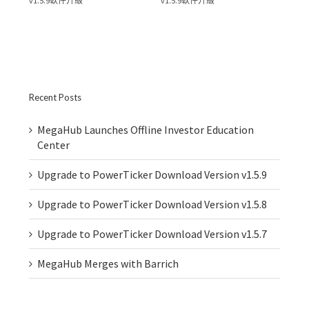
v1.5.9軟件升級
v1.5.9軟件升級
v1.
Recent Posts
MegaHub Launches Offline Investor Education
Center
Upgrade to PowerTicker Download Version v1.5.9
Upgrade to PowerTicker Download Version v1.5.8
Upgrade to PowerTicker Download Version v1.5.7
MegaHub Merges with Barrich