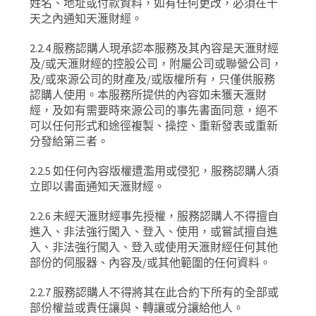
姓名、地址或付款資料，如有任何更改，必須在十
天之內通知天滙財經。
2.2.4
服務認購人現承認本服務及其內容是天滙財經
及
/
或天滙財經的控股公司，附屬公司或聯營公司，
及
/
或來源公司的財產及
/
或版權所有，只僅供服務
認購人使用。本服務所提供的內容如未獲天滙財
經，及如有需要時來源公司的事先書面同意，絕不
可以任何形式和途徑複製、操控、重新發表或重新
分發給第三者。
2.2.5
如任何內容版權遭濫用或侵犯，服務認購人須
立即以書面通知天滙財經。
2.2.6
未經天滙財經事先授權，服務認購人不得擅自
進入、非法強行闖入、登入、使用，或嘗試擅自進
入、非法強行闖入、登入或使用天滙財經任何其他
部份的伺服器、內容及
/
或其他範圍的任何資料。
2.2.7
服務認購人不得將其在此合約下所有的全部或
部份權益或責任讓與、轉讓或分讓給他人。