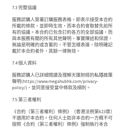
7.3
完整協議
服務認購人簽署訂購服務表格，即表示接受本合約
所載的條款，並即時生效，而本合約會取替先前所
有的協議。本合約已包含訂約各方的全部協議，而
與本服務有關的所有其他聲明，事實陳述和保證，
無論是明確的或含蓄的，不管怎樣表達，除明確記
載於本合約者外，其餘一律無效。
7.4
個人資料
服務認購人已詳細閱讀及理解天匯財經的
私隱政策
聲明
(https://www.megahubhk.com/privacy-
policy/)
，並同意接受當中條款及細則。
7.5
第三者權利
《合約（第三者權利）條例》（香港法例第
623
章）
不適用於本合約。任何人士如非本合約一方概不可
按照《合約（第三者權利）條例》強制執行本合