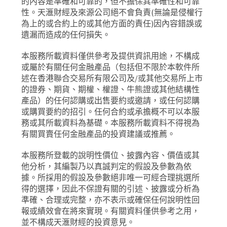
的內容是準確和可靠的，但不擔保其準確性和可靠
性。天滙財經及來源公司絕不會負責
(
無論是侵權行
為上的或合約上的或其他方面的責任
)
因內容錯誤或
遺漏而造成的任何損失。
本服務所載資料僅供參考及提供資訊用途，不構成
或屬於有關任何金融產品（包括但不限於本軟件所
述在香港聯合交易所有限公司及
/
或其他交易所上市
的證券、期貨、期權、權證、牛熊證或其他結構性
產品）的任何認購或出售要約或邀請，或任何認購
或購買要約的招引。任何合約或承擔概不可以本服
務或其所載資料為基礎。本服務所載資料不得視為
有關買賣任何金融產品的投資建議或推薦。
本服務所登載的說明性價位、披露內容、價值或其
他分析，其編製乃以真誠判定的假設及參數為依
據。所採用的假設及參數絕非唯一可經合理挑選所
得的選擇，因此不保證有關的引述、披露或分析為
準確、合理或完整，亦不表示或確保任何說明性回
報或績效會在將來實現。有關資料僅供參考之用，
並不構成天滙財經的投資意見。