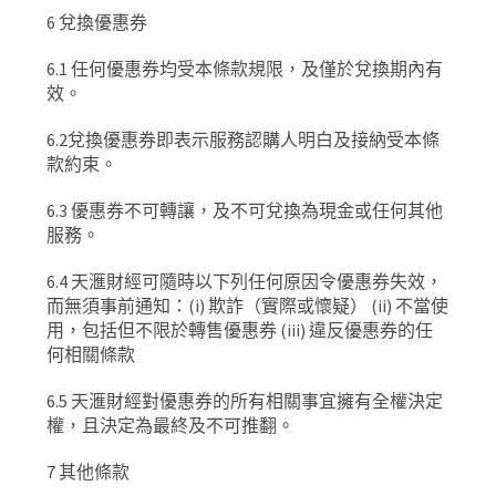
6
兌換優惠券
6.1
任何優惠券均受本條款規限，及僅於兌換期內有
效。
6.2
兌換優惠券即表示服務認購人明白及接納受本條
款約束。
6.3
優惠券不可轉讓，及不可兌換為現金或任何其他
服務。
6.4
天滙財經可隨時以下列任何原因令優惠券失效，
而無須事前通知：
(i)
欺詐（實際或懷疑）
(ii)
不當使
用，包括但不限於轉售優惠券
(iii)
違反優惠券的任
何相關條款
6.5
天滙財經對優惠券的所有相關事宜擁有全權決定
權，且決定為最終及不可推翻。
7
其他條款