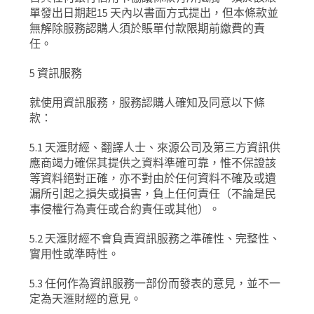
單發出日期起
15
天內以書面方式提出，但本條款並
無解除服務認購人須於賬單付款限期前繳費的責
任。
5
資訊服務
就使用資訊服務，服務認購人確知及同意以下條
款：
5.1
天滙財經、翻譯人士、來源公司及第三方資訊供
應商竭力確保其提供之資料準確可靠，惟不保證該
等資料絕對正確，亦不對由於任何資料不確及或遺
漏所引起之損失或損害，負上任何責任（不論是民
事侵權行為責任或合約責任或其他）。
5.2
天滙財經不會負責資訊服務之準確性、完整性、
實用性或準時性。
5.3
任何作為資訊服務一部份而發表的意見，並不一
定為天滙財經的意見。