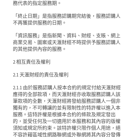
務代表的指定服務期。
「終止日期」是指服務認購期完結後，服務認購人
不再獲提供服務的日期。
「資訊服務」是指新聞、資料、財經、支賬、網上
商業交易、圖案或天滙財經不時提供予服務認購人
的其他提供內容的服務。
2
相互責任及權利
2.1
天滙財經的責任及權利
2.1.1
由於服務認購人按本合約的規定付給天滙財經
應得的全部款項，而天滙財經亦收取服務認購人該
筆款項的全數，天滙財經將發給服務認購人一個非
獨有的，不可轉讓的並有限制性的特許權以進入本
服務。這特許權是根據本合約的條款及規定發出
的，並受任何及一切適用於本服務和其內容的版權
須知或規定所約束。該特許權只限作個人用途，絕
不容許藉區域性網路聯網或外聯網將其內容分發傳