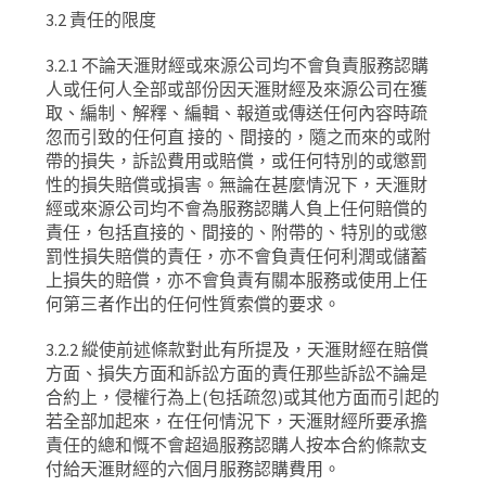
3.2
責任的限度
3.2.1
不論天滙財經或來源公司均不會負責服務認購
人或任何人全部或部份因天滙財經及來源公司在獲
取、編制、解釋、編輯、報道或傳送任何內容時疏
忽而引致的任何直
接的、間接的，隨之而來的或附
帶的損失，訴訟費用或賠償，或任何特別的或懲罰
性的損失賠償或損害。無論在甚麼情況下，天滙財
經或來源公司均不會為服務認購人負上任何賠償的
責任，包括直接的、間接的、附帶的、特別的或懲
罰性損失賠償的責任，亦不會負責任何利潤或儲蓄
上損失的賠償，亦不會負責有關本服務或使用上任
何第三者作出的任何性質索償的要求。
3.2.2
縱使前述條款對此有所提及，天滙財經在賠償
方面、損失方面和訴訟方面的責任那些訴訟不論是
合約上，侵權行為上
(
包括疏忽
)
或其他方面而引起的
若全部加起來，在任何情況下，天滙財經所要承擔
責任的總和慨不會超過服務認購人按本合約條款支
付給天滙財經的六個月服務認購費用。