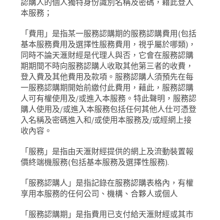
認購人的個人獨特身份識別名稱及密碼，藉此登入
本服務；
「費用」是指某一服務認購期的服務認購費用
(
包括
基本服務費用及選擇性服務費用，視乎屬於哪類
)
，
同時不論天滙財經是代理人與否，它會在服務認購
期期間不時向服務認購人收取其他第三者的收費，
登入費及其他費用及款項。服務認購人須預先在每
一服務認購期開始前繳付此費用，藉此，服務認購
人可有權使用及
/
或進入本服務。特此聲明，服務認
購人使用及
/
或進入本服務包括任何其他人仕可憑登
入名稱及密碼進入和
/
或使用本服務及
/
或經網上接
收內容。
「服務」是指由天滙財經提供的網上及流動裝置報
價終端機服務
(
包括基本服務及選擇性服務
).
「服務認購人」是指記錄在服務認購表格內，有權
享用本服務的任何公司、機構、合夥人或個人
「服務認購期」是指費用已支付給天滙財經或其市