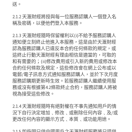
送。
2.1.2
天滙財經將授與每一位服務認購人一個登入名
稱及密碼，以便他們登入本服務。
2.1.3
天滙財經隨時保留權利以
(i)
不給予服務認購人
通知便立刻終止他進入本服務，這是由於天滙財經
認為服務認購人已違反本合約任何條款的規定，或
這終止行動天滙財經有理由相信是適當的，可取的
和有需要的；
(ii)
修改費用或引入新的費用或修改本
合約任何條款及規定，這些修改會在網上公布或以
電郵
/
電子訊息方式通知服務認購人，並於下次月度
服務認購期更新時生效。若服務認購人繼續使用服
務或沒有根據第
4.2
條款終止合約，服務認購人將被
視為接受這些修改。
2.1.4
天滙財經隨時有絕對權在不事先通知用戶的情
況下自行決定增加﹑修改﹑或刪除任何內容﹑及
/
或
更改任何內容的顯示方式﹑本質﹑或功能用途。
2.1.5
如指明只供中國用戶之天滙財經服務將只提供