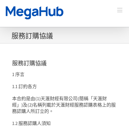
服務訂購協議
服務訂購協議
1
序言
1.1
訂約各方
本合約是由
(1)
天滙財經有限公司
(
簡稱「天滙財
經」
)
及
(2)
名稱列載於天滙財經服務認購表格上的服
務認購人所訂立的。
1.2
服務認購人須知