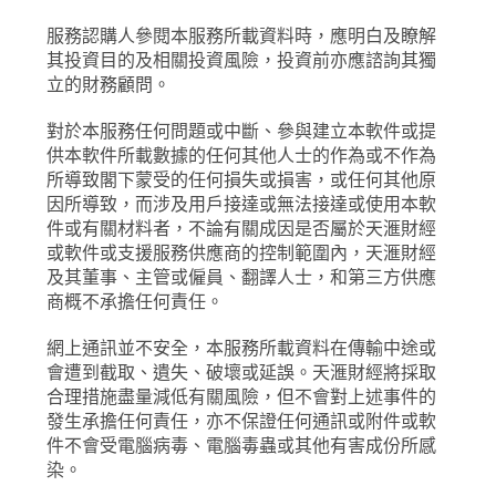
服務認購人參閱本服務所載資料時，應明白及瞭解
其投資目的及相關投資風險，投資前亦應諮詢其獨
立的財務顧問。
對於本服務任何問題或中斷、參與建立本軟件或提
供本軟件所載數據的任何其他人士的作為或不作為
所導致閣下蒙受的任何損失或損害，或任何其他原
因所導致，而涉及用戶接達或無法接達或使用本軟
件或有關材料者，不論有關成因是否屬於天滙財經
或軟件或支援服務供應商的控制範圍內，天滙財經
及其董事、主管或僱員、翻譯人士，和第三方供應
商概不承擔任何責任。
網上通訊並不安全，本服務所載資料在傳輸中途或
會遭到截取、遺失、破壞或延誤。天滙財經將採取
合理措施盡量減低有關風險，但不會對上述事件的
發生承擔任何責任，亦不保證任何通訊或附件或軟
件不會受電腦病毒、電腦毒蟲或其他有害成份所感
染。