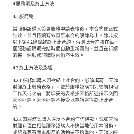
4
服務期及終止方法
4.1
服務期
當服務認購人簽署服務申請表格後，本合約便正式
生效，並且持續有效直至本合約解除為止。除非按
以下第
4.2
條條款終止此合約，否則此合約將在每一
個服務認購期完結時便自動重新續約，並且在新續
的每一個服務認購期內仍然生效。
4.2
終止方法及影響
4.2.1
服務認購人如欲終止此合約，必須填寫「天滙
財經終止服務表格」，並於服務認購期完結前14個
工作天或之前，將填妥的表格按表格所述指示交回
天滙財經。天滙財經不接受以電話途徑終止此合
約。
4.2.2
如服務認購人違反本合約任何條款，或如天滙
財經有理由相信服務認購人不適當地使用本服務，
或認為其有關本服務的活動是不恰當的，天滙財經