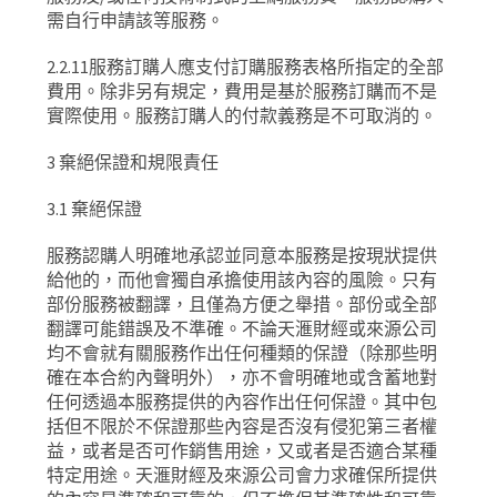
需自行申請該等服務。
2.2.11
服務訂購人應支付訂購服務表格所指定的全部
費用。除非另有規定，費用是基於服務訂購而不是
實際使用。服務訂購人的付款義務是不可取消的。
3
棄絕保證和規限責任
3.1
棄絕保證
服務認購人明確地承認並同意本服務是按現狀提供
給他的，而他會獨自承擔使用該內容的風險。只有
部份服務被翻譯，且僅為方便之舉措。部份或全部
翻譯可能錯誤及不準確。不論天滙財經或來源公司
均不會就有關服務作出任何種類的保證（除那些明
確在本合約內聲明外），亦不會明確地或含蓄地對
任何透過本服務提供的內容作出任何保證。其中包
括但不限於不保證那些內容是否沒有侵犯第三者權
益，或者是否可作銷售用途，又或者是否適合某種
特定用途。天滙財經及來源公司會力求確保所提供