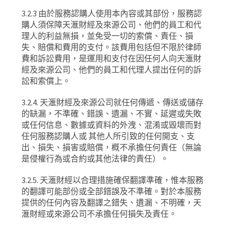
3.2.3
由於服務認購人使用本內容或其部份，服務認
購人須保障天滙財經及來源公司、他們的員工和代
理人的利益無損，並免受一切的索償、責任、損
失、賠償和費用的支付。該費用包括但不限於律師
費和訴訟費用，是運用和支付在因任何人向天滙財
經及來源公司、他們的員工和代理人提出任何的訴
訟和索償上。
3.2.4.
天滙財經及來源公司就任何傳遞、傳送或儲存
的缺漏，不準確、錯誤、遺漏、不實、延遲或失敗
或任何信息、數據或資料的外洩、混淆或毀壞而對
任何服務認購人或
其他人所引致的任何開支、支
出、損失、損害或賠償，概不承擔任何責任（無論
是侵權行為或合約或其他法律的責任）。
3.2.5.
天滙財經以合理措施確保翻譯準確，惟本服務
的翻譯可能部份或全部錯誤及不準確。對於本服務
提供的任何內容及翻譯之錯失、遺漏、不明確，天
滙財經或來源公司不承擔任何損失及責任。