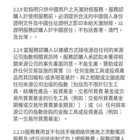
2.2.8
如指明只供中國用戶之天滙財經服務，服務認
購人於使用服務前，必須提供合法的中國個人身份
證明文件及中國住址證明之影印本給天滙財經，以
證明服務認購人於中國居住﹝不包括香港、澳門，
及台灣﹞。
2.2.9
當服務認購人以連續方式接收源自任何的來源
公司指數相關資訊時，服務認購人承認如未獲得相
關來源公司的事先書面同意，不能生產、贊助或容
許任何交易設施的買賣（
i
）任何金融工具或投資產
品而其回報和
/
或表現是基於、與之相關或企圖追蹤
任何來源公司出版的指數［包括而不限於衍生工
具、結構性產品、投資基金、交易所買賣
基金或交
易所買賣基金的衍生工具（例如：交易所買賣基金
期權或交易所買賣基金期貨）］；或（
ii
）任何與來
源公司的指數掛鈎的金融工具或投資產品（例如：
某一交易所買賣基金）。
2.2.10
服務費用並不包括手機網絡供應商之流動電訊
服務及
/
或任何技術制式的上網服務費，服務認購人