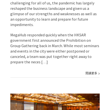
challenging for all of us, the pandemic has largely
reshaped the business landscape and given us a
glimpse of our strengths and weaknesses as well as
an opportunity to learn and prepare for future
impediments.
MegaHub responded quickly when the HKSAR
government first announced the Prohibition on
Group Gathering back in March. While most seminars
and events in the city were either postponed or
canceled, a team was put together right away to
prepare the neces […]
閱讀更多