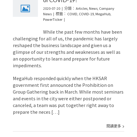
2020-07-20
|
分類：
Articles
,
News
,
Company
News
|
標籤：
COVID
,
COVID-19
,
MegaHub
,
PowerTicker
|
While the past few months have been
challenging for all of us, the pandemic has largely
reshaped the business landscape and given us a
glimpse of our strengths and weaknesses as well as
an opportunity to learn and prepare for future
impediments.
MegaHub responded quickly when the HKSAR
government first announced the Prohibition on
Group Gathering back in March. While most seminars
and events in the city were either postponed or
canceled, a team was put together right away to
prepare the neces […]
閱讀更多