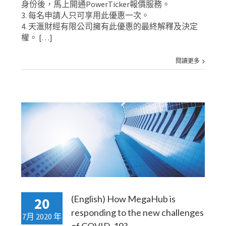
身份後，馬上開通PowerTicker報價服務。
3. 每名申請人只可享用此優惠一次。
4. 天滙財經有限公司擁有此優惠的最終解釋及決定
權。 […]
閱讀更多
w
(English) How MegaHub is
20
responding to the new challenges
7月 2020 年
of COVID-19?