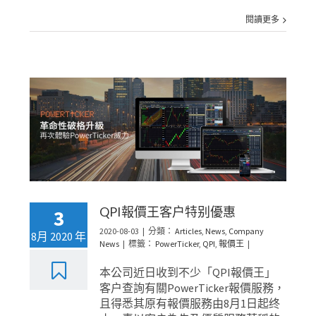
閱讀更多
QPI報價王客户特别優惠
3
2020-08-03
|
分類：
Articles
,
News
,
Company
8月 2020 年
News
|
標籤：
PowerTicker
,
QPI
,
報價王
|
本公司近日收到不少「QPI報價王」
客户查詢有關PowerTicker報價服務，
且得悉其原有報價服務由8月1日起终