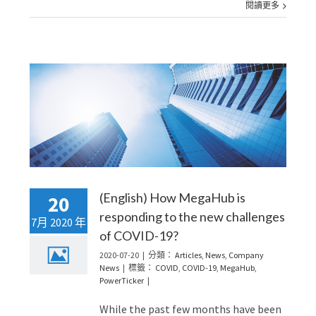
閱讀更多
w
(English) How MegaHub is
20
responding to the new challenges
7月 2020 年
of COVID-19?
2020-07-20
|
分類：
Articles
,
News
,
Company
News
|
標籤：
COVID
,
COVID-19
,
MegaHub
,
PowerTicker
|
While the past few months have been