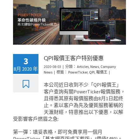
QPI報價王客户特别優惠
3
2020-08-03
|
分類：
Articles
,
News
,
Company
8月 2020 年
News
|
標籤：
PowerTicker
,
QPI
,
報價王
|
本公司近日收到不少「QPI報價王」
客户查詢有關PowerTicker報價服務，
且得悉其原有報價服務由8月1日起终
止。素以客户為先及優質服務著稱的
天滙財經，特意推出以下優惠，以解
受影響客戶燃眉之急:
第一彈：填妥表格，即可免費享用一個月
PowerTicker「基本網頁版或下載版」(價值$480)。