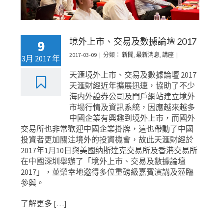
境外上市、交易及數據論壇 2017
9
2017-03-09
|
分類：
新聞
,
最新消息
,
講座
|
3月 2017 年
天滙境外上市、交易及數據論壇 2017
天滙財經近年擴展迅速，協助了不少
海内外證券公司及門戶網站建立境外
市場行情及資訊系統，因應越來越多
中國企業有興趣到境外上市，而國外
交易所也非常歡迎中國企業掛牌，這也帶動了中國
投資者更加關注境外的投資機會，故此天滙財經於
2017年1月10日與美國纳斯達克交易所及香港交易所
在中國深圳舉辦了「境外上市、交易及數據論壇
2017」，並榮幸地邀得多位重磅級嘉賓演講及蒞臨
參與。
了解更多 […]