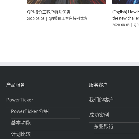
ding to
「资金盘路攻略」：留意低位资金行迹，捕
「程式选股攻
?
捉爆发关键价格
宝
惠
2020-08-03
|
QPI报价王客户特别优惠
2020-08-03
|
QP
产品服务
服务客户
PowerTicker
我们的客户
PowerTicker 介绍
成功案例
基本功能
东亚银行
计划比较