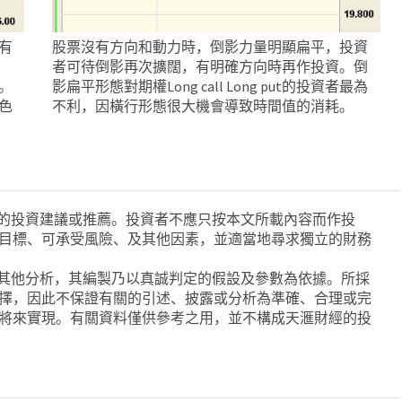
有
股票沒有方向和動力時，倒影力量明顯扁平，投資
者可待倒影再次擴闊，有明確方向時再作投資。倒
。
影扁平形態對期權Long call Long put的投資者最為
色
不利，因橫行形態很大機會導致時間值的消耗。
品的投資建議或推薦。投資者不應只按本文所載內容而作投
目標、可承受風險、及其他因素，並適當地尋求獨立的財務
或其他分析，其編製乃以真誠判定的假設及參數為依據。所採
擇，因此不保證有關的引述、披露或分析為準確、合理或完
將來實現。有關資料僅供參考之用，並不構成天滙財經的投