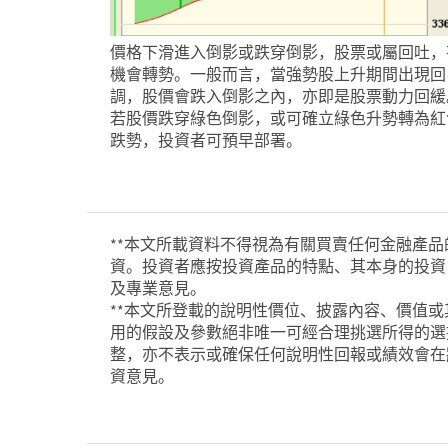
價格下滑進入倒影或跌穿倒影，股票或屬回吐，
機會轉勢。一般而言，當強勢股上升期間出現回
調，股價會跌入倒影之內，亦即是股票動力回緩
若股價跌穿綠色倒影，或可確立綠色升勢轉為紅
跌勢，投資者可預早部署。
**本文所載資料不得視為有關買賣任何金融產
資。投資者應按投資產品的特點、其本身的投資
及專業意見。
**本文所登載的說明性價位、披露內容、價值
用的假設及參數絕非唯一可經合理挑選所得的選
整，亦不表示或確保任何說明性回報或績效會在
資意見。