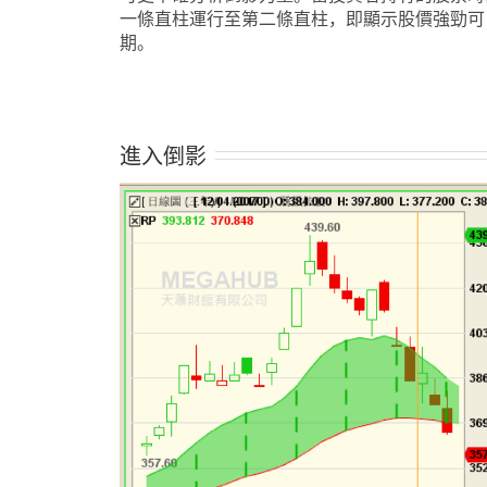
一條直柱運行至第二條直柱，即顯示股價強勁可
期。
進入倒影