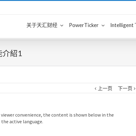
关于天汇财经
PowerTicker
Intelligent
能介紹1
上一页
下一页
 viewer convenience, the content is shown below in the
h the active language.