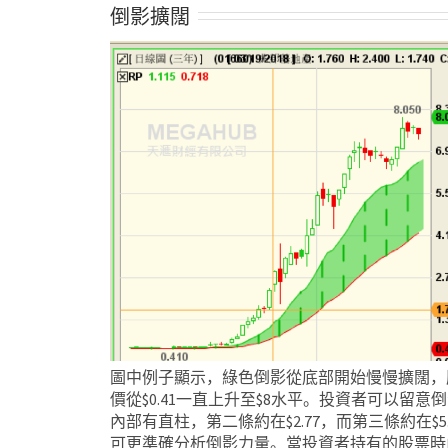
倒影擴闊
圖中例子顯示，綠色倒影從底部開始慢慢擴闊，
價從$0.41一直上升至$8水平。投資者可以留意
內部有直柱，第二條約在$2.77，而第三條約在$5.
可更準確分析倒影力量。當投資者持有的股票時