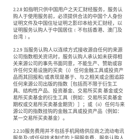
2.2.8
如指明只供中国用户之天汇财经服务，服务认
购人于使用服务前，必须提供合法的中国个人身份
证明文件及中国住址证明之影印本给天汇财经，以
证明服务认购人于中国居住﹝不包括香港、澳门及
台湾﹞。
2.2.9
当服务认购人以连续方式接收源自任何的来源
公司指数相关资讯时，服务认购人承认如未获得相
关来源公司的事先书面同意，不能生产、赞助或容
许
任何
交易设施的买卖（
i
）任何金融工具或投资产
品而其回报和
/
或表现是基于、与之相关或企图追踪
任何来源公司出版的指数［包括而不限于衍生工
具、结构性产品、投资基金、交易所买卖
基金或交
易所买卖基金的衍生工具（例如：交易所买卖基金
期权或交易所买卖基金期货）］；或（
ii
）任何与来
源公司的指数挂钩的金融工具或投资产品（例如：
某一交易所买卖基金）。
2.2.10
服务费用并不包括手机网络供应商之流动电讯
服务
及
/
或任何技术制式的上网服务费，服务认购人