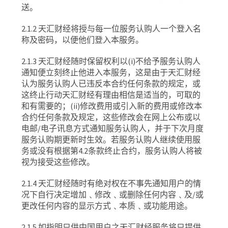
送。
2.1.2
天汇财经将授与每一位服务认购人一个登入名
称及密码，以便他们登入本服务。
2.1.3
天汇财经随时保留权利以
(i)
不给予服务认购人
通知便立刻终止他进入本服务，这是由于天汇财经
认为服务认购人已违反本合约任何条款的规定，或
这终止行动天汇财经有理由相信是适当的，可取的
和有需要的；
(ii)
修改费用或引入新的费用或修改本
合约任何条款及规定，这些修改会在网上公布或以
电邮
/
电子讯息方式通知服务认购人，并于下次月度
服务认购期更新时生效。若服务认购人继续使用服
务或没有根据第
4.2
条款终止合约，服务认购人将被
视为接受这些修改。
2.1.4
天汇财经随时有绝对权在不事先通知用户的情
况下自行决定增加﹑修改﹑或删除任何内容﹑及
/
或
更改任何内容的显示方式﹑本质﹑或功能用途。
2.1.5
如指明只供中国用户之天汇财经服务将只提供