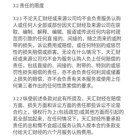
3.2
责任的限度
3.2.1
不论天汇财经或来源公司均不会负责服务认购
人或任何人全部或部份因天汇财经及来源公司在获
取、编制、解释、编辑、报道或传送任何内容时疏
忽而引致的任何直
接的、间接的，随之而来的或附
带的损失，诉讼费用或赔偿，或任何特别的或惩罚
性的损失赔偿或损害。无论在什么情况下，天汇财
经或来源公司均不会为服务认购人负上任何赔偿的
责任，包括直接的、间接的、附带的、特别的或惩
罚性损失赔偿的责任，亦不会负责任何利润或储蓄
上损失的赔偿，亦不会负责有关本服务或使用上任
何第三者作出的任何性质索偿的要求。
3.2.2
纵使前述条款对此有所提及，天汇财经在赔偿
方面、损失方面和诉讼方面的责任那些诉讼不论是
合约上，侵权行为上
(
包括疏忽
)
或其他方面而引起的
若全部加起来，在任何情况下，天汇财经所要承担
责任的总和慨不会超过服务认购人按本合约条款支
付给天汇财经的六个月服务认购费用。