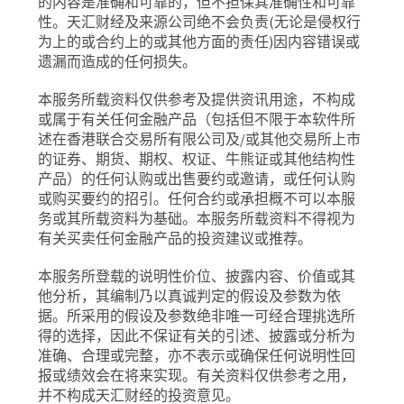
的内容是准确和可靠的，但不担保其准确性和可靠
性。天汇财经及来源公司绝不会负责
(
无论是侵权行
为上的或合约上的或其他方面的责任
)
因内容错误或
遗漏而造成的任何损失。
本服务所载资料仅供参考及提供资讯用途，不构成
或属于有关任何金融产品（包括但不限于本软件所
述在香港联合交易所有限公司及
/
或其他交易所上市
的证券、期货、期权、权证、牛熊证或其他结构性
产品）的任何认购或出售要约或邀请，或任何认购
或购买要约的招引。任何合约或承担概不可以本服
务或其所载资料为基础。本服务所载资料不得视为
有关买卖任何金融产品的投资建议或推荐。
本服务所登载的说明性价位、披露内容、价值或其
他分析，其编制乃以真诚判定的假设及参数为依
据。所采用的假设及参数绝非唯一可经合理挑选所
得的选择，因此不保证有关的引述、披露或分析为
准确、合理或完整，亦不表示或确保任何说明性回
报或绩效会在将来实现。有关资料仅供参考之用，
并不构成天汇财经的投资意见。