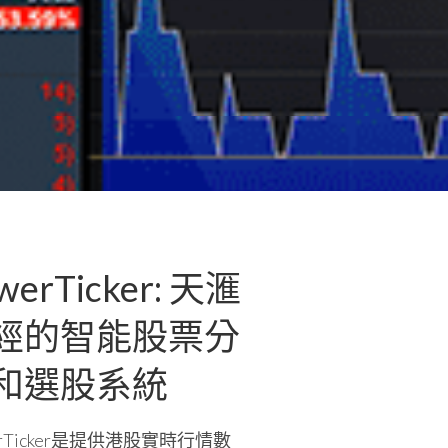
werTicker: 天滙
經的智能股票分
和選股系統
erTicker是提供港股實時行情數