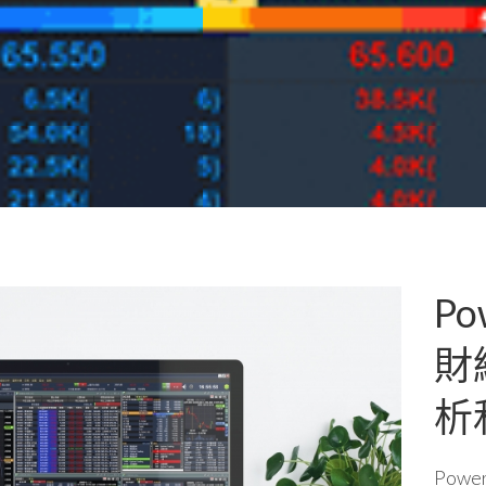
Po
財
析
Pow