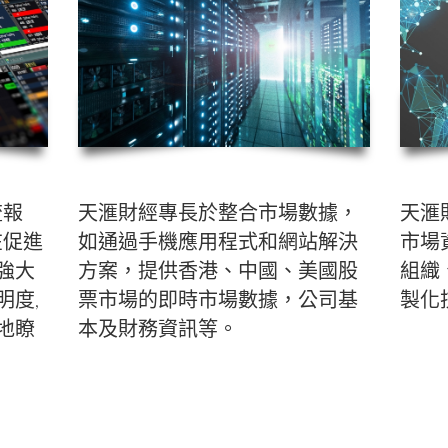
流報
天滙財經專長於整合市場數據，
天滙
在促進
如通過手機應用程式和網站解決
市場
強大
方案，提供香港、中國、美國股
組織
明度
,
票市場的即時市場數據，公司基
製化
地瞭
本及財務資訊等。