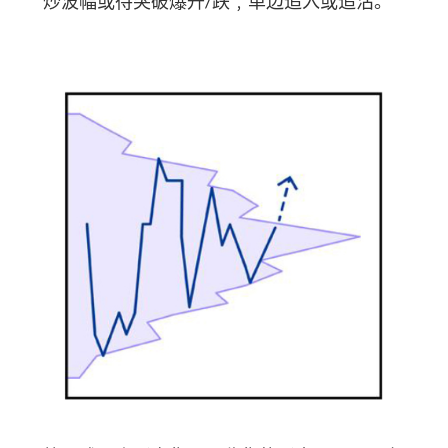
炒波幅或待突破爆升/跌﹐单边追入或追沽。