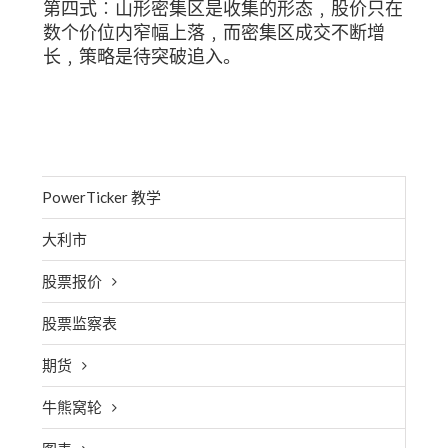
第四式︰山形密集区是收集的形态﹐股价只在
数个价位内窄幅上落﹐而密集区成交不断增
长﹐策略是待突破追入。
PowerTicker 教学
大利市
股票报价
股票监察表
期货
牛熊窝轮