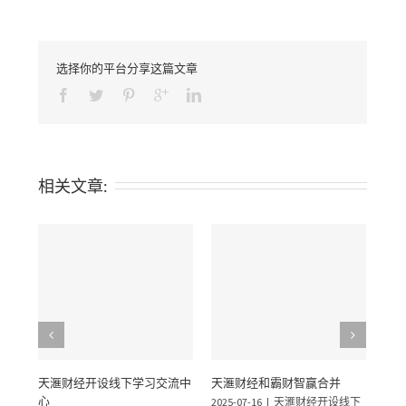
选择你的平台分享这篇文章
相关文章:
天滙财经开设线下学习交流中
天滙财经和霸财智赢合并
香港
心
股
2025-07-16
|
天滙财经开设线下